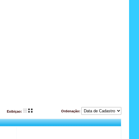
Ordenação:
Exibiçao: