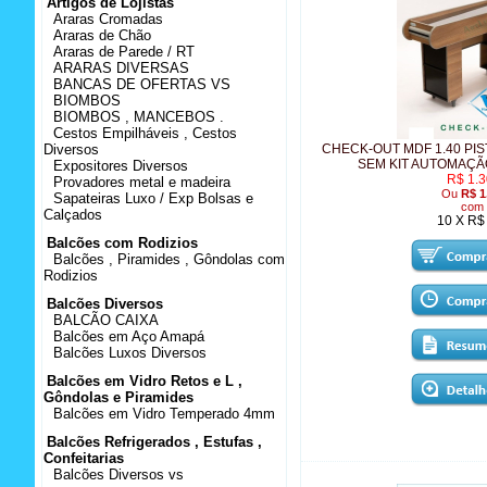
Artigos de Lojistas
Araras Cromadas
Araras de Chão
Araras de Parede / RT
ARARAS DIVERSAS
BANCAS DE OFERTAS VS
BIOMBOS
BIOMBOS , MANCEBOS .
Cestos Empilháveis , Cestos
Diversos
CHECK-OUT MDF 1.40 PI
SEM KIT AUTOMAÇ
Expositores Diversos
R$ 1.3
Provadores metal e madeira
Ou
R$ 1
Sapateiras Luxo / Exp Bolsas e
com 
Calçados
10 X R$
Balcões com Rodizios
Balcões , Piramides , Gôndolas com
Rodizios
Balcões Diversos
BALCÃO CAIXA
Balcões em Aço Amapá
Balcões Luxos Diversos
Balcões em Vidro Retos e L ,
Gôndolas e Piramides
Balcões em Vidro Temperado 4mm
Balcões Refrigerados , Estufas ,
Confeitarias
Balcões Diversos vs