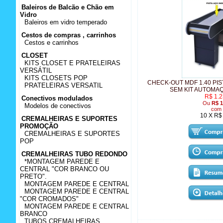
Baleiros de Balcão e Chão em
Vidro
Baleiros em vidro temperado
Cestos de compras , carrinhos
Cestos e carrinhos
CLOSET
KITS CLOSET E PRATELEIRAS
VERSÁTIL
KITS CLOSETS POP
CHECK-OUT MDF 1.40 PI
PRATELEIRAS VERSATIL
SEM KIT AUTOMA
R$ 1.2
Conectivos modulados
Ou
R$ 1
Modelos de conectivos
com 
10 X R$
CREMALHEIRAS E SUPORTES
PROMOÇÃO
CREMALHEIRAS E SUPORTES
POP
CREMALHEIRAS TUBO REDONDO
*MONTAGEM PAREDE E
CENTRAL "COR BRANCO OU
PRETO".
MONTAGEM PAREDE E CENTRAL
MONTAGEM PAREDE E CENTRAL
"COR CROMADOS"
MONTAGEM PAREDE E CENTRAL
BRANCO
TUBOS CREMALHEIRAS