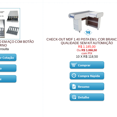
CHECK-OUT MDF 1.40 PISTA EM L COR BRAN
RO EM AÇO COM BOTÃO
QUALIDADE SEM KIT AUTOMAÇÃO
ERNO
R$ 1.185,00
nsulta
Ou
R$ 1.066,50
com PIX
10 X R$ 118,50