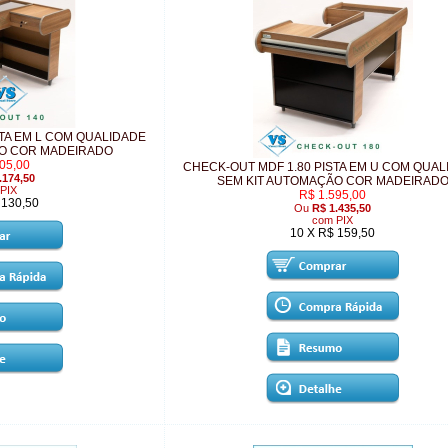
STA EM L COM QUALIDADE
ÃO COR MADEIRADO
05,00
CHECK-OUT MDF 1.80 PISTA EM U COM QUA
.174,50
SEM KIT AUTOMAÇÃO COR MADEIRAD
PIX
R$ 1.595,00
 130,50
Ou
R$ 1.435,50
com PIX
10 X R$ 159,50