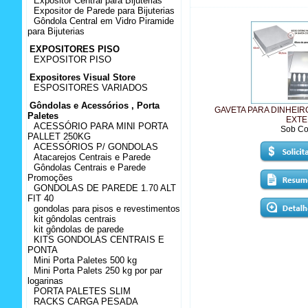
Expositor Central para Bijuterias
Expositor de Parede para Bijuterias
Gôndola Central em Vidro Piramide
para Bijuterias
EXPOSITORES PISO
EXPOSITOR PISO
Expositores Visual Store
ESPOSITORES VARIADOS
Gôndolas e Acessórios , Porta
GAVETA PARA DINHEI
Paletes
EXT
ACESSÓRIO PARA MINI PORTA
Sob Co
PALLET 250KG
ACESSÓRIOS P/ GONDOLAS
Atacarejos Centrais e Parede
Gôndolas Centrais e Parede
Promoções
GONDOLAS DE PAREDE 1.70 ALT
FIT 40
gondolas para pisos e revestimentos
kit gôndolas centrais
kit gôndolas de parede
KITS GONDOLAS CENTRAIS E
PONTA
Mini Porta Paletes 500 kg
Mini Porta Palets 250 kg por par
logarinas
PORTA PALETES SLIM
RACKS CARGA PESADA