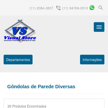
search
phone_in_talk
(11) 2084-3837
(11) 94769-0510
Menu
Princip
Departamentos
Informações
Gôndolas de Parede Diversas
35
Produtos Encontrados