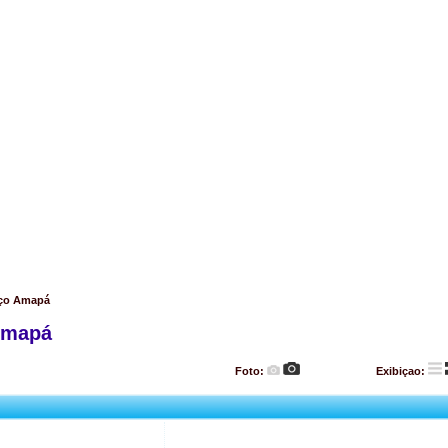
Aço Amapá
Amapá
Foto:
Exibiçao: