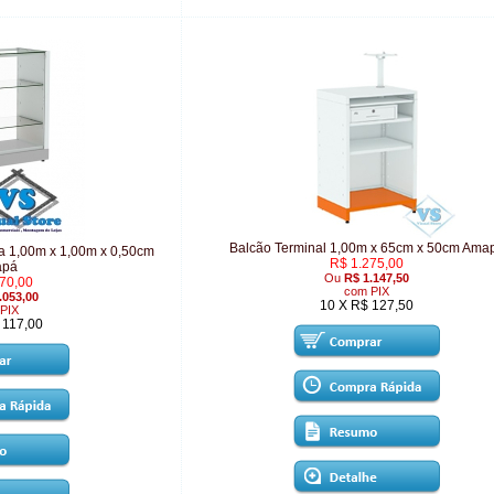
Balcão Terminal 1,00m x 65cm x 50cm Ama
a 1,00m x 1,00m x 0,50cm
R$ 1.275,00
apá
Ou
R$ 1.147,50
70,00
com PIX
.053,00
10 X R$ 127,50
PIX
 117,00