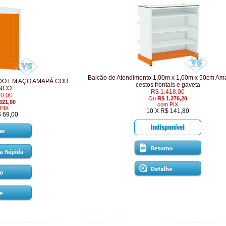
Balcão de Atendimento 1,00m x 1,00m x 50cm A
DO EM AÇO AMAPÁ COR
cestos frontais e gaveta
NCO
R$ 1.418,00
0,00
Ou
R$ 1.276,20
621,00
com PIX
PIX
10 X R$ 141,80
 69,00