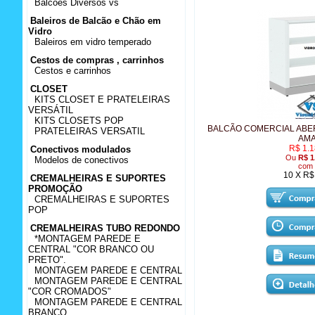
Balcões Diversos vs
Baleiros de Balcão e Chão em
Vidro
Baleiros em vidro temperado
Cestos de compras , carrinhos
Cestos e carrinhos
CLOSET
KITS CLOSET E PRATELEIRAS
VERSÁTIL
KITS CLOSETS POP
BALCÃO COMERCIAL ABERT
PRATELEIRAS VERSATIL
AM
R$ 1.1
Conectivos modulados
Ou
R$ 1
Modelos de conectivos
com 
10 X R$
CREMALHEIRAS E SUPORTES
PROMOÇÃO
CREMALHEIRAS E SUPORTES
POP
CREMALHEIRAS TUBO REDONDO
*MONTAGEM PAREDE E
CENTRAL "COR BRANCO OU
PRETO".
MONTAGEM PAREDE E CENTRAL
MONTAGEM PAREDE E CENTRAL
"COR CROMADOS"
MONTAGEM PAREDE E CENTRAL
BRANCO