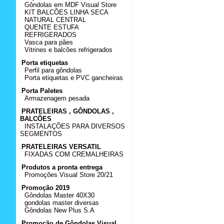
Gôndolas em MDF Visual Store
KIT BALCÕES LINHA SECA
NATURAL CENTRAL
QUENTE ESTUFA
REFRIGERADOS
Vasca para pães
Vitrines e balcões refrigerados
Porta etiquetas
Perfil para gôndolas
Porta etiquetas e PVC gancheiras
Porta Paletes
Armazenagem pesada
PRATELEIRAS , GÔNDOLAS ,
BALCÕES
INSTALAÇÕES PARA DIVERSOS
SEGMENTOS
PRATELEIRAS VERSATIL
FIXADAS COM CREMALHEIRAS
Produtos a pronta entrega
Promoções Visual Store 20/21
Promoção 2019
Gôndolas Master 40X30
gondolas master diversas
Gôndolas New Plus S.A
Promoção de Gôndolas Visual