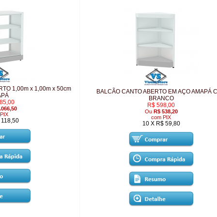
O 1,00m x 1,00m x 50cm
BALCÃO CANTO ABERTO EM AÇO AMAPÁ 
APÁ
BRANCO
85,00
R$ 598,00
.066,50
Ou
R$ 538,20
PIX
com PIX
 118,50
10 X R$ 59,80