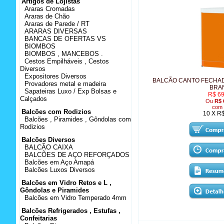
Artigos de Lojistas
Araras Cromadas
Araras de Chão
Araras de Parede / RT
ARARAS DIVERSAS
BANCAS DE OFERTAS VS
BIOMBOS
BIOMBOS , MANCEBOS .
Cestos Empilháveis , Cestos
Diversos
Expositores Diversos
BALCÃO CANTO FECHA
Provadores metal e madeira
BRA
Sapateiras Luxo / Exp Bolsas e
R$ 69
Calçados
Ou
R$ 
com 
Balcões com Rodizios
10 X R$
Balcões , Piramides , Gôndolas com
Rodizios
Balcões Diversos
BALCÃO CAIXA
BALCÕES DE AÇO REFORÇADOS
Balcões em Aço Amapá
Balcões Luxos Diversos
Balcões em Vidro Retos e L ,
Gôndolas e Piramides
Balcões em Vidro Temperado 4mm
Balcões Refrigerados , Estufas ,
Confeitarias